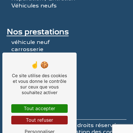
Véhicules neufs
Nos prestations
véhicule neuf
carrosserie
pièces détachées
voiture neuve
garage Peugeot
Ce site utilise des cookies
voiture d'occasion
et vous donne le contrôle
utilitaire
sur ceux que vous
véhicule d'occasion
souhaitez activer
Peugeot
véhicule de société
Tout accepter
réparateur Peugeot
Tout refuser
©
Vistalid
- 2026 - Tous droits réservés -
Mentions légales
-
Gestion des cookies
Personnaliser