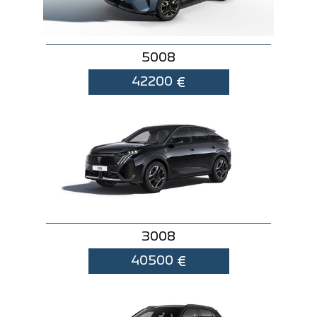
5008
42200
€
3008
40500
€