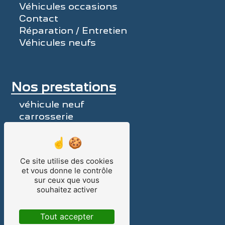
Véhicules occasions
Contact
Réparation / Entretien
Véhicules neufs
Nos prestations
véhicule neuf
carrosserie
pièces détachées
voiture neuve
garage Peugeot
Ce site utilise des cookies
voiture d'occasion
et vous donne le contrôle
utilitaire
sur ceux que vous
véhicule d'occasion
souhaitez activer
Peugeot
véhicule de société
Tout accepter
réparateur Peugeot