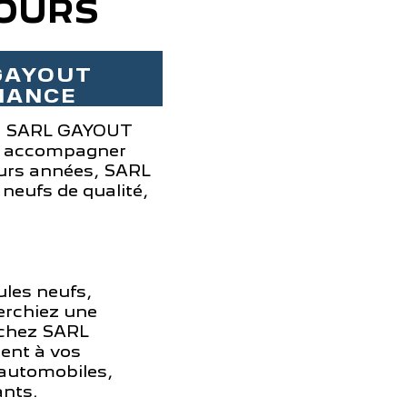
TOURS
 GAYOUT
FIANCE
s ? SARL GAYOUT
us accompagner
ieurs années, SARL
neufs de qualité,
les neufs,
erchiez une
 chez SARL
ent à vos
 automobiles,
ants.