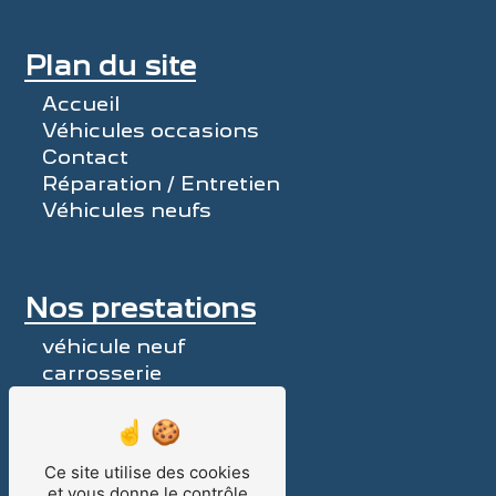
Plan du site
Accueil
Véhicules occasions
Contact
Réparation / Entretien
Véhicules neufs
Nos prestations
véhicule neuf
carrosserie
pièces détachées
voiture neuve
garage Peugeot
Ce site utilise des cookies
voiture d'occasion
et vous donne le contrôle